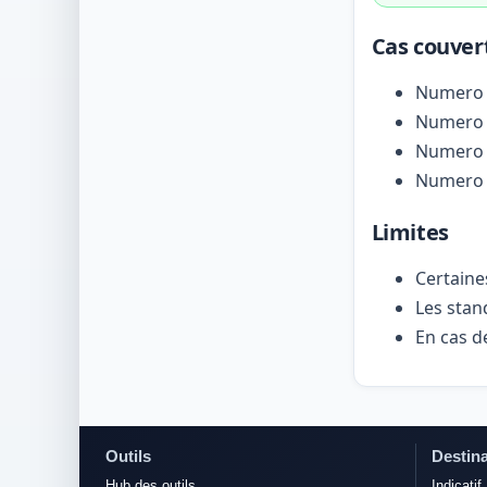
Cas couver
Numero 
Numero
Numero l
Numero 
Limites
Certaine
Les stan
En cas de
Outils
Destina
Hub des outils
Indicatif