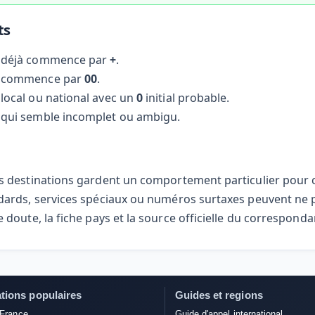
ts
déjà commence par
+
.
 commence par
00
.
ocal ou national avec un
0
initial probable.
qui semble incomplet ou ambigu.
s destinations gardent un comportement particulier pour ce
dards, services spéciaux ou numéros surtaxes peuvent ne pa
 doute, la fiche pays et la source officielle du correspondan
tions populaires
Guides et regions
 France
Guide d'appel international