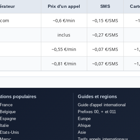
érateur
Prix d'un appel
SMS
Cart
ecom
~0,6 €/min
~0,15 €/SMS
~1
inclus
~0,27 €/SMS
~0,55 €/min
~0,07 €/SMS
~1
~0,81 €/min
~0,07 €/SMS
~1
tions populaires
Guides et regions
 France
Guide d'appel international
 Belgique
Prefixes 00, + et 011
f Espagne
Europe
Italie
Afrique
 Etats-Unis
Asie
f Maroc
Tarifs appels internationaux