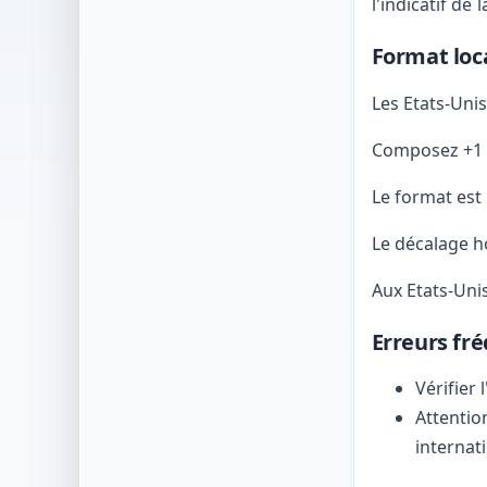
l'indicatif de 
Format loca
Les Etats-Unis
Composez +1 p
Le format est
Le décalage ho
Aux Etats-Unis
Erreurs fré
Vérifier
Attentio
internat