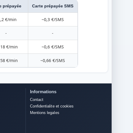
e prépayée
Carte prépayée SMS
,2 €/min
~0,3 €/SMS
-
-
,18 €/min
~0,6 €/SMS
,58 €/min
~0,66 €/SMS
Informations
Contact
Confidentialite et cookies
Mentions legales