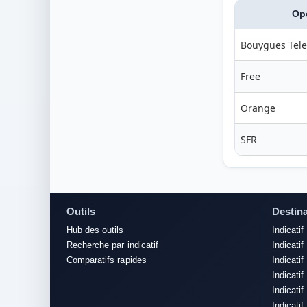
Op
Bouygues Tel
Free
Orange
SFR
Outils
Destina
Hub des outils
Indicatif
Recherche par indicatif
Indicatif
Comparatifs rapides
Indicati
Indicatif 
Indicatif
Indicati