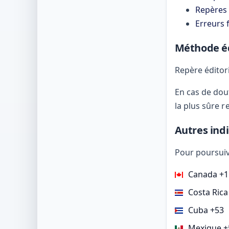
Repères f
Erreurs 
Méthode éd
Repère éditori
En cas de dou
la plus sûre r
Autres ind
Pour poursuivr
Canada +1
Costa Rica
Cuba +53
Mexique +