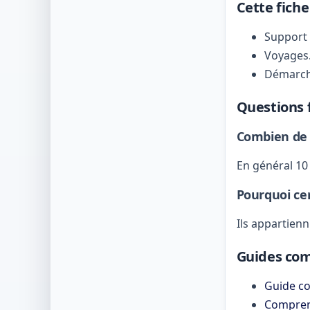
Cette fiche
Support 
Voyages
Démarch
Questions 
Combien de c
En général 10 
Pourquoi cert
Ils appartien
Guides co
Guide co
Comprend