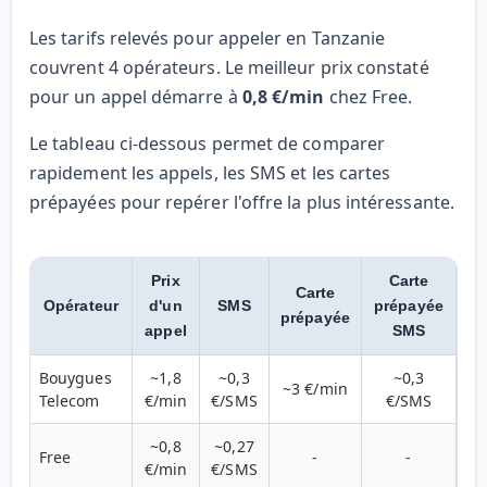
Les tarifs relevés pour appeler en Tanzanie
couvrent 4 opérateurs. Le meilleur prix constaté
pour un appel démarre à
0,8 €/min
chez Free.
Le tableau ci-dessous permet de comparer
rapidement les appels, les SMS et les cartes
prépayées pour repérer l'offre la plus intéressante.
Prix
Carte
Carte
Opérateur
d'un
SMS
prépayée
prépayée
appel
SMS
Bouygues
~1,8
~0,3
~0,3
~3 €/min
Telecom
€/min
€/SMS
€/SMS
~0,8
~0,27
Free
-
-
€/min
€/SMS