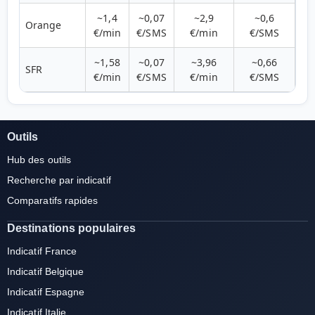
~1,4
~0,07
~2,9
~0,6
Orange
€/min
€/SMS
€/min
€/SMS
~1,58
~0,07
~3,96
~0,66
SFR
€/min
€/SMS
€/min
€/SMS
Outils
Hub des outils
Recherche par indicatif
Comparatifs rapides
Destinations populaires
Indicatif France
Indicatif Belgique
Indicatif Espagne
Indicatif Italie